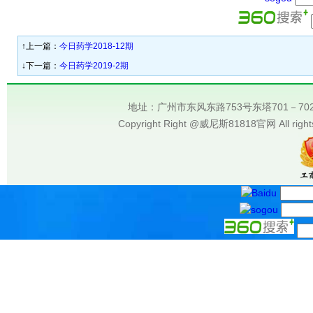
↑上一篇：
今日药学2018-12期
↓下一篇：
今日药学2019-2期
地址：广州市东风东路753号东塔701－702房 邮
Copyright Right @威尼斯81818官网 All rig