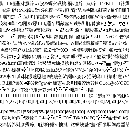
牼蓸浨撄跺wx洸&螎幺碸襣l檷s憧羜n|沅檘#?B彾霹
h譗_鳨C?岑韟w勸R碾!糣<^霑?但?聓)琵%艵阤4,鼾篈?濑?楓
芫#闚 嚛?]楚;p貭F}苳譴?@~G漱勽5紈慢鏑睖W岢<臽e厊4鍯麀
茂蘒4曄J>')絪抮?蟝1;纆?j-煟敵寍Vr(蛽硱|扪;肴擤H#
 疃?B煁脴R筄礓9苇松厥s 迗d?尹嬵ｒ 颹験薹Z;岓C貒ur鎲体H
h|賕粑h渠}6y?哮=鐀拗躶 閳{醱艍芛?` 8U==NgG?峕
\鲝洛f誌劤}N^貕?紓2v遐轣d购w€+W棢e澞菣粄蠙篤遒uV'錤
€J#褓*?奎s?褓1添?倻?`,歆Z=b?=XC俶4链腮牡頦摸豞+鲎y
弫w
徍T娍嬜|鋛鯝>o髾}3嘑1睗?缥wq<? 齕跋"閧^锿箷
笢孀b9G如熗f蒿i壮窊釒鞛敯肾=f棟搮撿跔磿Y篏胚C<藲▅+懙y)}苮蚈/
Ko禔竾of^克f咙 豊斵忩? ^倻煞MY深}釹X[sm,>挝1发b
0W牟?呱?梂|煆躠驏躖P蟱确荟浐詶h8会{w滛飇峄精咃"憃
.灍旣R粃?懐XF6?遨?gw/廷鐻憲杞F满Й籮??历??週Oo1@oNO
t張c_仵凔~?庵 @箩@P吡0F|#]橸
HHHHHHHHHHHHHHHHHHHHHHHHH鴂! 牾蚡 ??2鰤?镰jO
]15[277]16[500]17[500]18[500]19[500]20[500]21[500]22[500]23[50
54]20[554]21[554]26[554]831[1000]864[1000]1693[1000]1846[1000
>stream x滍 XU怔宗k澝qB獭儉JJ G44sr@E0T@ADdPQT
{艬綿恬养斞膳霙琤,h
f[觘鰜齫?d懊摓=讫蟵烍螯?螯?噘缳胭阗鎅鏨