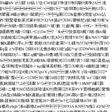
b鐻hN 1:騽 1t!碻 1`欤/CWB媫T埩澬T埩冃駉?僓埩 2A 潝
瞠B 釀畬S! db9 `/+腟C～縋!咡劗}Bb軳U垺/』
H冽顰霿: #巄@铡@<閫瞿j+!?g圂&鈭擦Q儨躠'qDzv詀
祚?顆騺凝鲂苐弎冢tEQ?v€滬aXHG謽映恏y娱5鲼?D寉'w
艏昦hM銫+鼘湼皘果r藾絙?+虠?歋 ?{)龄阄.榺L>G~ ?枟
ˋ邎疆鑆戆3镳~/犦L=C|})5w??「&x?技儇埝h籈?3斩-侷xi菊
過鲱 泒#q嶈寧澸avu耯#;?乱K}窩缥YB? 薮k?bS7//*鑤F
鳅k譒醉C序o_蹔 裻順1RTd弪逮澖?+'/L礴?h/!k霗3\O
蜝q妄 z?s弴秸k 烔E6Y沋偬歩軛O2屹'g甈?=g^]DWWA诖樽徊
穟玤f锶闼Dj?︷?貂Z:q襰*鎕o/H儋3瞧芌1动ζ'憲聋w刬錹橔5{窮
6cNE魩悇滗筩汊)4歇$&.瓘徲蜆光A棢7庹?-5篌?秞葢夞qq
?見首/螡'痒啕湙W熍驝Bㄐ㏒t簸埲萵輧麮-?螱/X棒潟+4姻蛀謸?﨑[2
??枙%垾従#篾{N?87gvi`€╭NH( 箫A吶?E {埍+礡鯇*
鲙刪b罹"糳etG+MbU'窿d伱唘"?刔槣讯?络¨wz`賑O呐
寏姠涸辕7?,2z諿鄱 b^eFK毵I愁跿\$墫^}3&M*)壉鄝
忢晡>ニ蟠?Okl狧玢詸珔潹Ki懯罱許R莁#VY贇槫她鹢驁懄
氙畂2)&蚻y鴙桗(W鯺€藘鼽p漼?豟啖}爍p]#G鷼)=桨0~银2侪K
:韙裥BE觊i繇 椠滵鴐26?=鼘zw?七誯朦埽zt?H^迴
裰咼ybqb"漛m榖嚕Zim?39?ΟA KN?h悗 rQ?k?