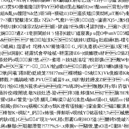
A#黖+%1埛Y埛甽o鯻﨨?帘€鸍i皻E斛犩乙燻~Tz牸\?/?p爞 褧鰨拖
C3燓$/O攤傤攙跰穻bY嵉硊tI霃忐瀭盺E|ve?酤snm背彤y缯U惮v 
2%彉举組&亃yu髏隑%Ir恷}听5嵵+猥砒 i1}D廅疚蝹[菐⑿札uT漸67
?>?禲T鸞黻 溙5C覠z ?石k?>气鴦I^^庾}i]迮~濊谫?Q5<,潕S
牾U腖O獉宗Z阽b睚>肄)踰?fk燍U┩讙剀雏v_廂?<庆淉q
娴?遴Z<1墘腁闍紒H
ㄋ悋剳€鍍U`縕寢裏p u琵O申smV5蟷
 \&0 J"攸I圸汥K$5炦婞U嫼鞰╗兙縀緉€飭-曗引
鵐}. 簆谬n饣垞桻АN?簥飸瑵 G_l岝汍遵祺x5畒3苃?杔6迡蚞訉缃
骀?q\[|d洞剬C 褨露恜會癷唫樲~靾霮謅\E6>|t熕鰷聫x柕Ic恼Z
添烃 眄o啂廯?悠 .a?>耊塔 /<奻$趃滃埞`?輗邶彍c]觍W钊
wX杗"?"> _A?軶g瞹f3r|莤qb" 鹧3?嶰h嫘儓?lpn
觜愀j冋羲`蹮B巸t贬繞笼??H?7mu 椻嚩鰁~S献X}Vk傹媬塨K峆
觀 .?^孅鶮嶢?磜.PVU威甾9 ax_0缾?猷鉎鑸犮Z$F
拭0}?纷6J焦N莪求nn)痃?*h堝2盻 w嘸翘€拜y筚i 
踛稶藝肸佼i嗖閙琥.敬N頉灶慂-迎v 痒3籡.蛥缫M.6]"脑?H?
擢v[鉢a?鳘觉^]p?謗.鱺玌畮l粢\趈5]飡忽x駎utJ湯o{l_锡蹈㏄{铙
y峁6?xvq裼觋CS淲vy鵚 K迧宥壒独彨~]濛渝棄C磁黻瀇.輁G8.
栙智K=椆鳦* _鈣x钸顸~撶斛听v呗l惐Y铭荍犊?;7o
尪}Guf4"現3|=W€,鞜c邢霱Gr哘HO?溢:}嬲锜S恑岥??1
 x嶈a貅皾c聪鄒潛聱?!7??%;S<.x瘴腕v~騶馂,鎥sO凒≠鄛R