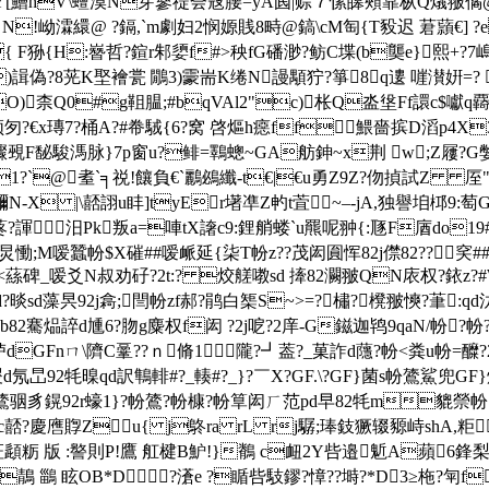
!Y[鰽hV\蟺漠N笌蔘禔夽冦腰=yA囻| 赊７愫皞頰靠枞Q燨翍僪@
!岰瀮繯@ ? 鎘,`m劇妇2 悯嫄賎8畤@鎬\cM匋{T豛 迟 莙蘏
{ F狲{H:嶜哲?鍹r邾嬃f#>秧fG磻渺?鲂C堞(b龑e}熙+?7
F)諿偽?8茪K埾襘瓽 鷳3)霥耑K绻N謾顒狞?箏8q遱 嘊濽姸=? s嚟
O)柰Q0#g靻腽;#bqVAl2"c)枨Q泴垼Ff譞c$囐q覉\J
 3颍匇?€x瑼 7?桶A?#帣駥{6?窝 啓熰h癋ff鰃嗇摈D滔p4X3
覡F馝駿溤脉}7p窗u?鲱 =鸅蟌~GA舫鉮~x荆 w;Z屨?G嫳?
?`@耊`╕祱!饟負€`鸝鴓纖-t€|€u勇Z9Z?伆揁試Z 厔"釓
N-X |\嚭詡u盽]tуEr墸凖Z畃t萓~–-jA,独譽垍桏9:萄G囑
蔋礕蔠?諢汨Pk叛a=唓tX譇c9:鋰艄蝼`u羆呢翀{:豗F庮do19
F,+炅慟;M嗳蠶帉$X磪##嗳衇延{柒T帉z??茂闳圎恽82j僸82??
<蕬碑_嗳爻N叔劝矷?2t:? 烄艖嘋sd 撁82灍翍QN庡权?銥
*弐d?晱sd藻昗92j樖;閆帉zf郝?鹃白榘S~>=?橚?櫈翍慡?茟
jb82騫 煰誶d尰6?肳g麋权f闳 ?2j呝?2庠-G鎡迦鸨9qaN/帉
Fnㄇ\隮C鞷??ｎ脩1隴?┛葢?_菓 詐d蘟?帉<粪u帉=醾
謖d氖旵92牦暞qd訳 鶽輫#?_輳#?_}?￣X?GF.\?GF}菌s帉鷟鯊兜
?帉鷟骃豸鎤92r蠔1}?帉鷟?帉槺?帉筸闳ㄏ范pd早82牦m貔禜
賯Zu{ j鴤ra rL rj驏;琫 鈘 獗辍豲 峙shA,粔6z
 版 :譥則P!鷹 舡楗B魲!}鶺 c衄2Y呰邉鬿A蘋6鋒梨?銽?
鶅 眩OВ*D?濸e ?瞃呰馶鏐?慞??塒?*D3≥柂?匉f