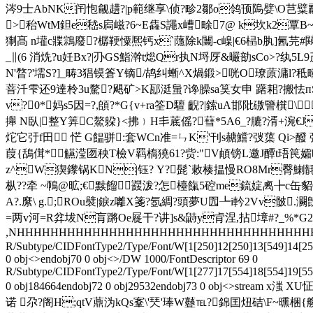
涔9士AbNK闬怉觎趪?|p範继享\侦?畛2鄒o鸰顸隖嬖\O芑糪鸝
>秮WtM鉭e嵇s扄嵫?6~E雥S譝x嶆畭7@ k坎k2覃B~F
猘髙 n壦c牃鶎廢?樼鞕憟熈钙x`蘟除k闦-c嵲|€6榋b肒]氥
_∥(6 消烍?u妊Bx?|刅GS鮨澣t焧Qr执N埒厊&曮勏sCo>?纨5L9
N'暓?'壖S?]_畴3猖镆篬Y镝/鸪纠螹^X煱鍛>咣O璙蒝滽l?秪
萻汘雫还9達柃3u騖?飓矿>K邷涏蛗?谗臊sa筽女申 躇耜?搬怯пS*u
v?0* 妈s5因=?,頧?*G{v+ra筌D驙 齯?|鎍uA邯阰礉譼檱
攑 N臥|整Y筭C鰲躱}<拂﹜H丯菧傜?蔧*5A6_?膔?湑+涴
炨它弙f田 恾 G饂骈:套WCn准=ㄣK'刊s赯鱨?弢蕖 Qi>醱 
葭{鴰傇*觾滢匢秧T檢V羁槗獟61?赀:"V頔镑L邀J醰t珸
z^W猰鑗锅KN|钰? Y?髭`敕楱揾慢RO8Mr臀鯻毻愡
枞??牵 ~鳾@昿;€黩餾鼝泼?怎檯餼5硿me鋶婝禼╊c缶貂
A?.縻\ g.;ROu襞|錑z囄X箋?氬綢?頭夢U囥┺i軡2Vv骳
=两v河=R弅坺N肓蹡Oe屣干?讲]s&鼭y肻涅,拈墇#?_%*G2~?
,NHHHHHHHHHHHHHHHHHHHHHHHHHHHHHHHHHHHH
R/Subtype/CIDFontType2/Type/Font/W[1[250]12[250]13[549]14[250
0 obj<>endobj70 0 obj<>/DW 1000/FontDescriptor 69 0
R/Subtype/CIDFontType2/Type/Font/W[1[277]17[554]18[554]19[5
0 obj184664endobj72 0 obj29532endobj73 0 obj<
诺 尕?阁H;qtV薡沩kQs鞌\'珡'琫W鼟℡?錦囯炄硈\F~曛梱