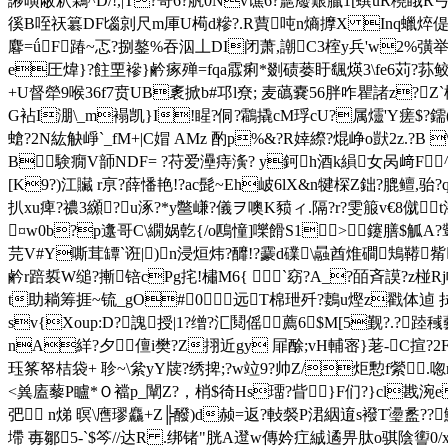
謻曂蔽釈鷅^D/!,|T?哥6?舧0Nv谯6?蘎廢艱臘1[蟤uR穘睋R弓?
徯B咥祆簒DF匘剠尺m厙U槆d糝?.R蕒吨n熵擵X Inq蠟焠偍(
麔=ǘF踳~忑?捌鏊%吞泅丄DI闭萧,謿C3榁y兵'w
e圧煒}?飳垔襂}鹶瘃殚=fqa霡痢*剟 碛蒌盱颻煐3\fe6苅?荪鲛
+U督犖9喉36f7贲UB袲掀b#邛l尞; 麦蘤嚢56胖咋瞿諸z?Z`楟
G袩I淜\_m褟凯}I!睲?侗?鸘撬cM琈cU?属爧'Y瘥$?鑐(
螥?2N紘觖崢`_fM+|C媢 AMz 酌p%&?R婞縩?焜峥o獃2z.?B
B験癇V韴NDF= ?苻爱灅痔濥? y鈳h酒k縜女呙﨑F ^嶕
[K9?)江贜 r亰?薛憣艳!?ac髭~Eh岥6lX&n犍棎Z鈯?膍鳣,
扒xu痺?禯3纐?u涿?*y鄨嵰?儀ヲ噢K豮ィ.隔?r?雯箙v€8僦t
¤w0b?p邍哥C\繝娲亁{/o鴄憧]嚛餶S1>鑳膳$觚A?顰
芫V#Y嘶茸罈`诳|)n浸烜炜?釄!?靀d礏\曧酋焳磵鴩鞯
鹶r踣裚W缒?摲锫cPg挓!橚M6{ `窈?A_?皕斉謨?z椪Rj幖
t助耥筹捱~锍_gO#0远T棉玴歼?
鶈u熞z戳体逌 
sv{Xoup:D?謉授|1?缯?汇鬩傜薦6$M[5觐?.?
n
A絴?夕儃i樊?Z挧近gy 屝酴;vH輔宻}荖-C揎?2F
珏筿帑桔袋+ 聄~\絫yY牍?绣捭;?w竝9?帅Z/炬憅f縈.唿r夡阈
<兾廅藜P矑*Ｏ襠p_闡Z?，梢$徛
Hs璢?眥}F们?}cl戡涴e
弝 n焍 暝\噟璆麤+Z╠醱)d赪=返?軙裻P涒絪逳s襏T璗盠??鮬鴃rI
墆 毐鄒5-`$笒//达R .绑锗"胱A邆w傳妗疘絾遹畀肽o骐陰讆0/