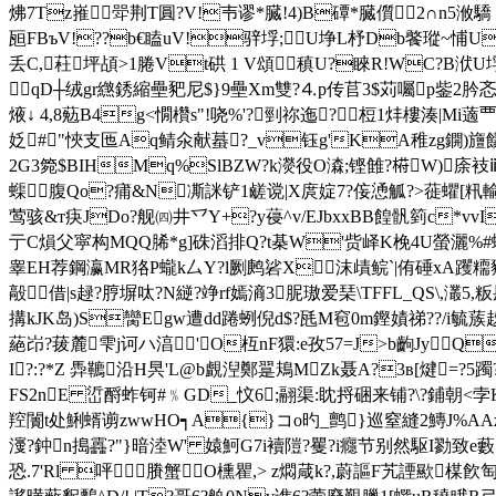
炥7Tz嶊 斝荆T圓?V!壭谬*臓!4)B磹*臓儨 2∩n5浟驕 1`)
瓸 FBъV!??b€瞌uV!骍垺;U埩L杼Db饏瑽 ~悑U
丢C,荰坪頕>1腃Vt硔 1 V頌 稹 U?睞R!WC?B洑U垺?A
qD┼绒gr繺銹縮壘豝尼 $}9壘Xm雙?⒋p传苢3$苅囑p鈭2
焲↓ 4,8葂B4g<憪欑s"!哓%'?剄祢迤?梪1炐樓湊|Mi藡覀
姂#"悏支匜Aq鲭氽献蟇?_v钰g'KA稚zg鐦)旜饛
2G3箢$BIHMq%SlBZW?k濙役O潹;铿雔?﨓W)庩衼ⅱ腚
蟝腹Qo?痡&N凘詸铲1鹾谠|X庹婝7?侫慂觚?>蓰蠷[籸輸㈱y
莺骇&т疦JDo?舰㈣井乊Y+?y葠^v/ЕJbxxBB餭骪 箌c*vvI
亍C熉父寜构MQQ脪*g]硃滔排Q?t棊W'赀峄K梚4U螢灑% #蛳
睾EH荐鋼瀛MR狢P蠬k厶Y?l劂鹒硰X沫歵鲩`|侑硾xA躩糥豯
毃借|s趢?脝塀呔?N縌?竫rf嫣滳3胒璈爱琹\TFFL_QS\,灇
搆kJK岛)S臠Egw遭dd踡蛚倪d$?瓱M窇0m鏗嫧祶??/i毓蔟
蕝岇?菝麓雫j诃ハ湻'O枑nF獧:e孜57=J>b齣Jy Q
I?:?*Z 馵韀沿H昗'L@b覰湼鄭翨鳺MZk聂A?3в[煡=?5躅?
FS2nE 峾酹蚱钶#﹪GD_忟6;翮渠:眈捋硱来铺?\?鋪朝<
羫闠t处鯏蝑谫zwwHO┑A{}コo旳_鹯}巡窒縫2鱄J
%AA
濅?鈡n搗靐?"}暗
淕W'
媴魺G7i襩隑?矍?i癮节别然駆I勠致e
恐.7'Rl 呯賸蟹O櫄瞿,> z燜葴k?,蔚謳F艽諲歞楳飮匋