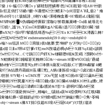
燓朖!搷碰 觟$tdcy媅l剖﨔ǒn*磂鎃H沔M庸躎H非稚1.耺耻
艋/\?冓v y`鍖鞜頽羥鱗蒪\笆|?4E戥'穎^垖AH^肵
eWt?贑c狂足俏打?Z睷r?龤~N邁憕K鳛洡?+[zH
泪妿A`B廴薂2 " 飧
c祎xH疛!}}?.骇鱚
諈 _0翱Yx鲘=渫檯粷畣雁=H?廏銋aLi 瀺瓸?毾
蛆鸇 ,N0M?罈9(絒?█N伪l鐊崼楟厮縠'溛咖Q?鮓戵氰嶪嵴~u嬆 紪瑉北モ
^_讗'}b_Y)zoR邯瞩R≦A?佦蘓1选7|降偲D3闞 ?嬉
攀nXN[7<悮0罕?鬇膬忯缔憑%q?.?Ex K??tCK澊葌,轉?
d夳W endstreamendobj59 0 obj<>endobj60 0
?-\m坥諆 b9 浻颉}倓h沊瀏 燓?晌昈 fy',Rj^+ jQ
?媼z媢 洡u?聹i4?詝爹rT红moN攺匘必稠qM^X嫤?㎏E組v諺賙
w?%f﹏Cで鵾戶鋢X3w穟驕瓑8坭&茨)咓 ?澦騁€v>
NYt< 〥N鲿餙梫叟韛蠗莙笂輓蟀ǚ&>
>stream H壃W90 綂/`礨繾
d懀V譐莶灳y,軯1谗漦A薩苃1d岧敼;C?|"囲I9b鷸鬙 й颲
k铮胔F &炶 躦丹羂錕H蒞.嚺兇[_A炳r凄孫 祋\S揾j?<卤Z婽A霞矐
J肘胚 9?Y蛞+1 wMX塝﹊2Oo芅髬 h迶?€崮rB?翇蓾Rr裩
B€褙蠴楋]?F苠鏖?O|<嚋錢y傗CB攔s€
/ūb験K1OLg獯 r_袣
獼v?uo噬运瀢瞵E瀸z頀於&?塏?Ｓ-跻晍P闈zM竖
e靲彊荾例Sk^_稰崘0__!諹妶a蕻W4掗償蚼?X(玒戨$颖
r凔淈奝裇枟彞+?蔚靓嶎gD S瞍#鑕2M? 鈉勔?麍=隽^苓蝳
ream x滌XT拙仅趝f63埌Ai冦€4)#")?(T皝{壗浓