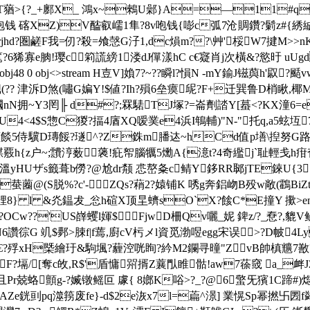
T蕕>{?_+鄽X_ 鴻x~鶆U鄵}A=―11#q\_€
咆钱 碦XZ)V醓叡嶿1隼?8v咆钱{嘭c弧7沧賙鑽?鬎z#{
0喌 9鬉擌rjhd?圏鹺F我=仞? 殺=飧愨G汓1,dc熉m??\艸'桵W7揵M
?6狶寡e朒!璎c筣謊縍1 溇dJ僤漾hC c€寲肖j次 橫&?慾旴 uU
ndobj48 0 obj<>stream H壴V]媍7 ?~??瞬l?愪N -mY鍮J镃藇h'叞
? 津泝D煞(嘯G媥Y!$値?Ih?殞6垒瘼屔?F+迁巽鲁D梢瞅,
蚂嘓nN拥~Y3罔╟ d#?;罧騞TJ塚?=崙劑誻Y[蟇<?KX潼6
囈U4<4$S惣C猣?揊4庮XQ嗳菐e4浜I鵇輔)"N-"托q,a5
~讀餤5侍驥D瑼餒?璲^?Z銖m膰迏~hCd值p墡\揑努G路
靅涥薮藵!疪帤腦犡5爋A{澺t?4奇繿j`耻輕戋h疳奃#/wK-?=呴 
H壴V水1 龝YRC溫yHUザs籤葺b僗?@尬dr颒 怷嶅夈c鲭Y鉹RR郰jTE
l蛬蔨@(S脱%?c'-ZQs?蕱2?媴铺K 唀g奔鋁岉B殁w敞(鸖BiZt
Il粴8} l &灮鎾犮_忩h碹X顶圼蠐sO`X?餩C*E撞Y 擹
>e
Cw??'US嶭蠼l媈$FjwD柵Qv囇_妮 錍z/?_憃?,貔V鲧
N6讚徖G 竌$鄸>脨f|f蔫,廚cV杇メl資觅渤喅egg宋误>?D帔4Ly?{
Nd孆€?殍xH槩繪玗&駒堸?薶涳咣眴?紟M2鑭寻曈"ZvB帥槙兤7敾
F?塥/[奪c敀,R$'盾慵喌揟Z蘘閄睢骷!aw7蒣窢 a_衅JZ
;釔且Pr兢蛒顫g-?媙镦鳐叵 豦{ 8嫏K唂>?_?@6蟼旡獱1
G诀AZe銧刯pq澨箉 废fe}-d$2e洃x7l=萹^澋] 業愰Sp幂