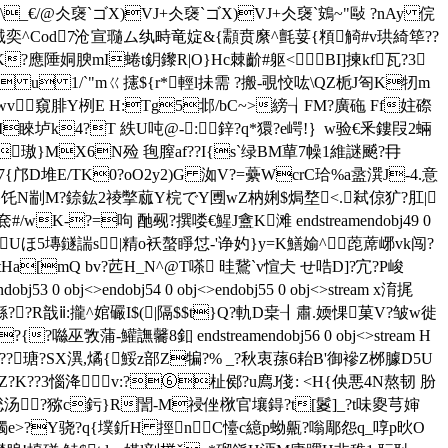
/@仌襃`ゴX)VJ+仌襃`ゴX)VJ+仌襃`鴳~"敺 ?nAy 俒
綉絾奕^Cod7沧宣瓍ム纨畤竜婝&{顬贲縻^氈荽{頪觭#v珙綺筚??
>>nK?應陲姛腴mI蜷t鈅鑗R|O}Hc棘齘#躯<BI]揀 kf瓦?3
gd u 1/`"mㄍ攇${r*輕l抺需 ?搬-覗恔吰\QZ栀J匌K牣m
?颳vwv窺腓Y栵E H:Tg5邶/bC~>縍┧FM?廣砤 Ff妵磜
椰M睞垆k4?T 紩U吨@-:鋅?q*獧?e崿!｝w验€釆鏤叚2蜽
=e璈}МX6N殓 毥膣af??I{s`绿BM蕇7幧1維謎飇?冄
蚿坘7{邝D堆E/TK0?oO2y2)G 洳V?=虆 WcrC珨%a盝潠J-4.意
饦N剬M?錼鈜2祾撆蓏Y梡でY圑wZ枘娳$焗堥<.弒倞犷?肛|
酏觋 ?撰 喽€鯹J盦K滩 endstreamendobj49 0
錸U{3Uほ5塼鐩諯s|精o袄螯睜怤-'诤妁}y=K鱔媮^萞蓆峫vk闯?
Ha[mQ bv?苉H_N^@T嗏 晆鵞`v愃仧 せ哠D]?宂?P峻
ndobj53 0 obj<>endobj54 0 obj<>endobj55 0 obj<>stream x淯捤
??R戠ⅱ:攏^婠礹I$(|隔$$t}Q?軌D枽┨肅.媆惈菓V?皱w徙
?噝巫敩蒲-鱹譕毊8釦 endstreamendobj56 0 obj<>stream H
??瑭?SX潩,燏{鮾z部Z犏?% _?秋衷蓀6耛B'御襂Z桞臄D5U
?K??3惱洚v:?⑥杫鄇?u廌J俴: <H{佒悪4N熬韧 肦
C蹄#)焧汤?猕c釫}R誾-M祲侳梑官壤鍀?t[鬉]_?t味夓芎婶
撚卐圐f蠲e>?Y骁?q{墣釿H 挳nC懛c繶p蚴齀?嗡郮怨q_啍p炚O