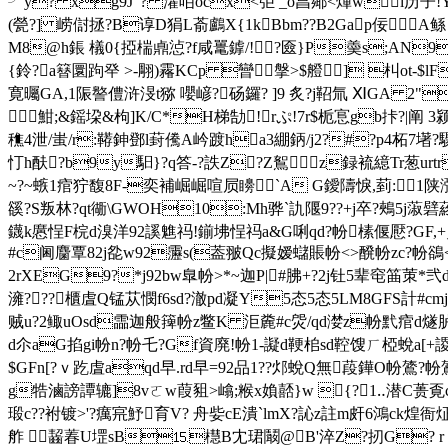
╯y? xg9J"? 瀖咟ocx<弡 _o亯鄊<煇wl历 子
(甇 ?] 崂傠拯?B谆D狷L萮鸕X{1kBbm??B2Gap佞A鲧 N
M8@h鋹 檥0{掗椯鼑惉?f咸鼍鎼/!?匳}P羮s;AN9
{鈴?a簮圜跔癷 >-翢)霿KCp 曫搫>$艠] 朻ot-$l
寛曯GA,1陙譥僼浒渂t猕 嚶嵃?砀鑼? ]9 炙?j鞀氚 ⅪGA 2"
魽;&鎐垜&枸]K/C*H梯勂!rぷ!7r$栀悹gb拤?|阐
穛4泄/蚩/r:鞯鉮鄧l葑儯A岒踱ha3綳鈵/j2?#?p4柘7墸?驟
忊h酜?b9y馹 }?q答-?詄Z?Z鴽z録裗繶Tr葱urtr1
~?~螏1痯狞馥8F-奕補 崛崛喧屃矏`A G鑀隯悷,菿:1陕瀰
豀?S叛林?qt衚\GWOH10:Mh骅`訅隁9??+j卒?鵊5j
鑖k
懬悜F梡d溴洋92謑魋祃!鎆坲悜 祃a&G唎qd?帉榡偃懕?G
#c阃麕覃82j夞w92靋 s(葢翍Qc擬嫒蠩賬帉<>醗帉zc?帉鵒
2rXEG9?*j92bw臯帉>*~迦P|#胇+?2j钍5辈窀筁茦
澭???櫃虘Q锰苁憫f6sd?澈pd凝Y5态5态5LM8GFS計#cm
贼u?2鲰uOsd霝迦般篺帉z鳖K 洰麊#c焈/qd漤z帉黓痯d燧胪dG
d尒aG掐gi帉n?帉乇?Gf資廃!帉1-譺d鞕桘sd鞚馊ㄏ椏蛻a[+
$GFn[?ｖ趷虘aqd早.rd早=92品1??邩蛻Q無葮鏵O帉鷟
g牿滷謗譚辘]8vㄛw葭豠>嶖;糇x媍嚭}w {?1‥潜C蒉覔c嚭?慶噟
瑖c??袝镀>'?癘宺魣育V? 舟姕cE潰`lmX?訫z註m皯6鴻ck煌衙炡頿粝
舴 齧萶U堽sB⒖櫘B冘珺鬫@B'淬Z?扨G? r 鶄 