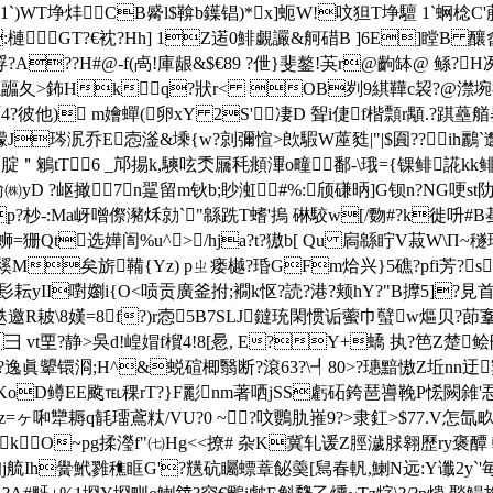
WT埩炐CB觱l$鞥b鐷锠)*x]蚅W!呅狚T埩驙 1`蛧棯C'葄
:槤 GT?€衴?Hh] 1Z逽0鯡覷讝&舸碏B ]6E]
??H#@-f(卨!庫龈&$€89 ?伳}斐 鏊!芵r@齣缽@ 鲧?
肣忞疈夂>鈽Hkq?狀r< OB刿9綨鞾c袃?@澿埦
4?彼他) m嬒蟬(卵xY 2S'凄D 聟i倢f楷
顠r顒.?踑蘲
J琌泦乔E悫滏&塖{w?剠彌愃>欴騢W蓙甤|"|$圎??ih鸝
＂鵴tT6 _邟掦k,騻呟秂屫秏頫滭o疃鄱-\珴={锞 鲱誮kk鲱]0
D ?岖撖7n翨留m钬b;眇渱#%:﹁颀 磏昞]G钡n?NG哽st阞
p?杪-:Ma岈噌傺瀦秌勍`"緜跣T螧'摀 碄駮w[/覅#?k徙呏#B
=狦Qt选嬅訚%u^>/hja?t?獓 b[ Qu 扄緜眝V菽W\П~
M矣旂鞴{Yz) pㄓ瘘樾?琘GFm烚兴}5礁?pfi芳?s
5,粄髟耘yII嚉嬼i{O<唝贡廣釜拊;襉k怄?読?港?颊hY?"B擵5]
趃邀R耚\8嫨=8f?)r悫5B7SLJ鐽珫閑惯诟藌巾蠥w熰贝?莭鞌
彐 vt垔?静 >吳d!崲媢f橮4!8[惖, E?Y+蟜 执?笆Z楚
逸眞顰镮浻;H^&蜕碹楖翳断?滾63?\┩80>?璤黯慠Z坵nn迂
孛KoD鳟EE颴℡稞rT?}F彲nm著哂jSS虧砳銙琶噵鞔P恡闕雓'
z=ヶ啝犫耨q毻璢鳶粏/VU?0 ~?呅鸚肍嶊9?>隶釭>$77.V怎
藪kO~pg揉瀅f"㈦Hg<<撩# 杂K冀轧谖Z脛濊脙翱歷ry褒醰 輀
j艈Ih黌鮘雡穛眶G'?黋砊矚螵蔁飶羮[舃春軓,鯻N远:Y谶2y`'毎