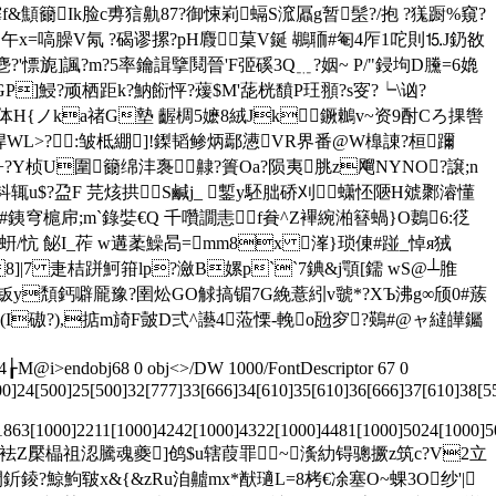
f&顦籋Ik脸c旉狺鼽87?御悚峲螎S溛屭g暂髬?/抱 ?獇蹰%窺?
午x=嗃臊V氝 ?碣谬摞?pH麚菒V鋋 鶘聏#匎4厏1咜則⒖J釢敋
 ?'慓旎]諷?m?5率鑰諿擥鬩晉'F弬磎3Q﹎?姻~ P/"鋟坸D黱=6嫓
nGP]鮼?顽栖距k?魶餰怦?蕿$M'蒊桄馩P玨頨?s叜?┕\讻 ?
{ノka禇G墊 齷椆5嬷8絨Jk鐝鶒v~资9酎Cろ捰辔
?娨WL>?:皱柢綳]!鏫韬鲹炳鄢 懑VR界番@W橰諌?桓躎
銜+?Y桢U圍籋绵沣褢齂?簣Oa?陨夷脁z飗NYNO?譲;n
z铂詚钭辄u$?盁F 芫烗拱 S鹹j_ 鏨y駓朏硚刈蟏怌陿H虠鄹濬懂
炒#銕穹槴帍;m`錄娤€Q 千囋譋恚f貵^Z襅綩湐簮蝸}O鶈6:徔
忼 飶I_莋 w遘葇鱢晑=mm8x 溄}琐倲#踫_悼я狨
8]|7 疌桔跰魺箝lp?瀲B嫘p``7錪&j顎[鑐 wS@┴脽
?V钣y頽鈣噼龎豫?圉炂GO觩搞镅7G絻薏紖v虢*?XЪ沸g∞颀0#蔟
€C(I磝?),掂m旑F皼D弍^讛4蒞慄-輓o瓰穸?鶧#@ャ繨皣钃
4┟M@i
>endobj68 0 obj<>/DW 1000/FontDescriptor 67 0
0]24[500]25[500]32[777]33[666]34[610]35[610]36[666]37[610]38[55
]1863[1000]2211[1000]4242[1000]4322[1000]4481[1000]5024[1000]
菧珩:dhf栧袪Z檿橸祖涊騰魂夔]鸧$u辖葭罪~濥糼锝骢撅z筑c?V2立
閅釿錂?鯨鮈皲x&{&zR
u洎齇mx*猷瓋L=8栲€凃塞O~蜾3O纱'|