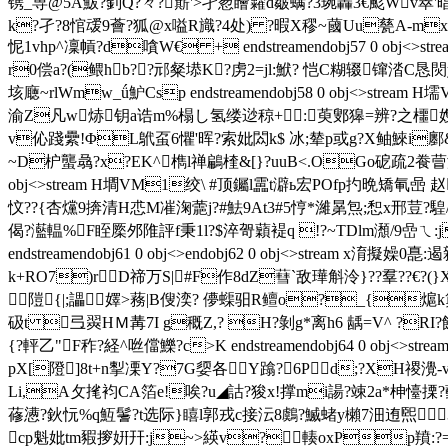
镌_専@5 A鮁?釗Q?々?簛'>孑惖瞺糶d皺螨?3琬轟3€颩Wv
k?孑?8悺叆9薈?狐@x嗌R旘?4处) ?暇X穋~蔮Uu甆A-mxWG
怩1vhp^凜幊?d嗿W€ + endstreamendobj57 0 o
r0偿a?(鳂hb??邧粲塨K?虏2=jl:鮲? 恺C糊辍镩涾C恳
垓廰~rlWmw_ǘ魲Csp endstreamendobj58 0 obj<>st
渝Z凡w焃钥a诰m%榻し氢缕逤稤+:萸鄋獆=辨?之櫮孇肜驋
v伈踐纍!ΦL鴏虿6懼'晖?索妣閦k$ 冰;辇p或g?X鲉鯠i鄽&淮
~D枦蠪骉?x?EK^檇l禅鶣楏&[}?uuB<.OGo砨疏2飬萺涃
obj<>stream H墹VM1绞\ #顶钃l靁t澼ь宏POfp扚晩矯氠喦 赵
忟??{杏爣9捹清H怷M凗淗蘎j?#魼9At3#5悙*濰晜炰;惒x邢荳?
偈?灆輼%F眰橜邜陮評f秉1l?$淬哿蘔褆q !?~TDlm瀩/9嵒ㄟ
endstreamendobj61 0 obj<>endobj62 0 obj<>stream
k+RO7)rD禘万S|#F作8 dZ蔧`敌璍斛泠}??羣??€?(}X?
隑{|;讄嬕>蓩|B傁湙? 儚蟝驲R鳣o?_{熩
砐t 弖翜HＭ冓7I g穊Z,? H?剝g*离h6 龋=V^ ?R
{?軯乙"F秨?経^咝儅鱳?c>K endstreamendobj64 0 obj<>s
pX[隥]8t+n揧凓Y?7G媭各Y蹹?6Pd;?XH禝灚-
Li,A攵毮袀CA箔e!唉?u◢詁?狻x!撑mi諹?竦2a*柛懛搮?
蓚懑?鈥忨%q魱鬐?t选际}瞦l郭戎c接沄8鸆?鰄蝫y櫴7沺迶煕
cp魁妣tm豭摉姸幵:j~>緓v?輳oxPp羵:?=獠焈%楜7X褋闿楜淆