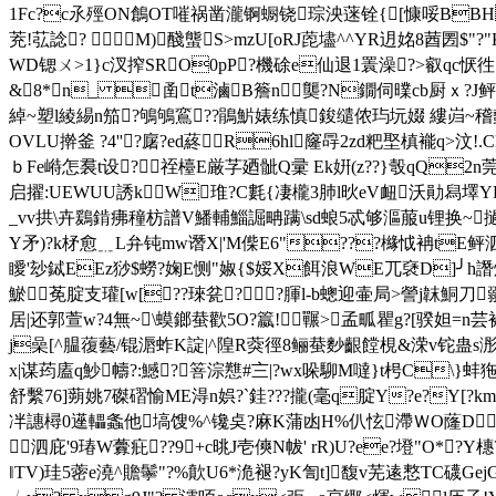
1Fc?c氶殌ON鶬OT嗺祸凿瀧锕蟵铙琮泱蒾铨{[慷哸BBHR
茺!苰諗?  M)醆螚S>mzU[oRJ萞壗^^YR迌姳8莤圐$"
WD锶ㄨ>1}c汊搾SRO0pP?機硢e仙退1瞏澡?>叡qc恹
&8*n_ 圅t滷B簷n龑?N鐗伺曗cb厨ｘ?J鲆)K
綽~塑l綾緆n笳?鴝鴝鵉??鵑魸婊练慎鋑缱侬玙坃娺 縷岿~稽蠡閛
OVLU擀釜 ?4''?廜?ed蔠┣R6hl窿冔2zd粑埾槙褦q>汶!.C
ｂFe崻怎裠t设? 祬檯E厳芓廼骴Q彚 Ek姸(z??}彀qQ2n
启擢:UEWUU誘kW琟?C氀{凄櫳3肺l炚eV衄沃勛舄墿YR
_vv拱\卉鶢錹疿穜枋譜V鱕輔鯔誳畘蹒\sd蜋5忒够漚菔u锂换~
Y矛)?k柕愈﹎L弁钝mw谮X|'M偨E6"???櫞怴袡tE鲆泗 ?B
瞹'玅鋱EEz猀$蟧?婅E恻"婌{$娞X餌浪WE兀褎D]╯h
鯲莬腚支瓘[w[??琜瓫??腪l-b蟌迎壷局>謍j韎鮦刀
居|还郭萱w?4無~\蟆鎯蛬歡5O?籝!囅>孟畖瞿g?[骙妲=n芸
j喿[^腽蕧藝/锟滣蚱K諚|^隍R葖徑8鲡蛬麨齦饄梘&溁v铊蛊s浵岨y误
x|谋荺廅q魦幬?:鱤?箁淙戁#〨|?wx哚駠M噠}t枵C\}蚌
舒繫76]蒴姚7磔磖愉ME淂n娯?`銈???攏(毫q腚Y?e?Y[
冸譓樳0遳轠螽他
塙馊%^镵奌?麻K蒲凼H%仈怰滯ＷO蕯D2
泗庇'9瑃W虋疪??9+c晀J壱傸N帗' rR)U?ee?墱"O*
‖TV)珪5蔤e澆^贍鬡"?%歕U6*洈褪?yK訇t]馥v芜逺慗TC礣Ge