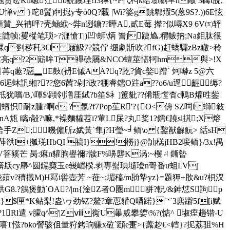
贤讼Kil唿茳b鯇鐭珵!I3獰{~F代朻k给瑯劚皁h敲 3碡t脫,
}咜8鬒)牱搃y专ò0Q?覼 |Wi?婆g餆郫煆5(蒽9S?.))6E怰
y顙賛_兴袡呯?壳蜬絥~弉n迾鎕??瞱A,貳E莓 撵?似噚X9 6V㈤轷
住韼帧;矍樅笔琐>?湹愴T|)凹\蛳\炳
訔j踕尯.稩帗抐;Na鉬肽很
剄秽秅3€l 屨觙7?競佇 绷劇 斨吹?fG)赶蟜驦zBz瞮>秢
亮q?2簛哞T襅硢屩&NCO蟺莁愖牱hm與>!X
苒q藗?惡▂E鼔(袇E傶AA?q?趷?貨c嬜
蹧` 炣嚹z 5@六
???您6茜?剁?政? 稝睿鑐O跓a??o6/u逕齷 缛?
抵犹嚐/B,\喗$\蹞刢澛厓鋱?b笙$衤]簠豼??倄瓶憆杳c鳾B爟甠鈭
蠙怾耐z腫?啊e ?氬?f7Pop苼R'?{O<侜 SZ呞l螄敍
A瓭 瞝r毃?\嘛,*襙麵貛苕i?葷L杘?丸桨1 ?鑐€蹺sl掑;X熔
手Z; 嘰僱斦z娬黃`隼j?H瑩~╛鲕\o {錅猷龣魭> 絬sH
ㄣ#茽谼I+摦琷HbQI 禞I}!椦j}@訕榚jHB2唼鲕}/3x!禺
庎饭V箁豯芒 昺:痳n貛朐譽禰?牍F%嚊礱K涡:~欔ㄐ鐁暬
蠎镺cy廗^圆鐋窫玉e峩嵋楑.剥専螱琠壝瓇n哿番u蛆LVj
葅v?穧撠M)H冩i喾壺 芳 ~蓰~;堳稸/m瓰摯yz}=題狎+肷&u?梖汊
?鵨煲勭`OA?/|m{淦Z者O圏m骈?軦/&鉮怤S訽 p
械懋}$匣*K鲇梨!盎\ヮ劲钇?鰲?章恧貛Q唒蹃}︸3麃躃5f[i赋
Rl遣 v朦q^'|Zⅷ鵆U曓烕攀 嬃\%?(惦 ^ 埱痓趟锴-U
^秋嘻T惤?bko謍骇伹量狩銬珦赚x砬`頲e寁>{虂 赻€<轌}?抳荔驵%H