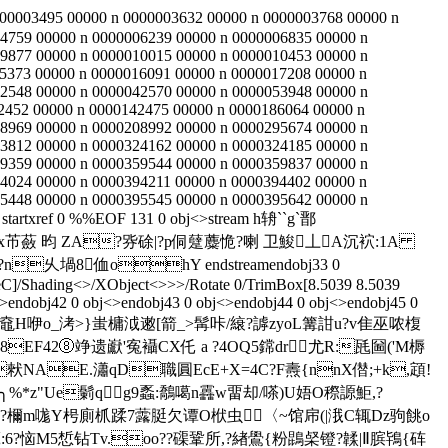
00003495 00000 n 0000003632 00000 n 0000003768 00000 n
4759 00000 n 0000006239 00000 n 0000006835 00000 n
9877 00000 n 0000010015 00000 n 0000010453 00000 n
5373 00000 n 0000016091 00000 n 0000017208 00000 n
2548 00000 n 0000042570 00000 n 0000053948 00000 n
2452 00000 n 0000142475 00000 n 0000186064 00000 n
8969 00000 n 0000208992 00000 n 0000295674 00000 n
3812 00000 n 0000324162 00000 n 0000324185 00000 n
9359 00000 n 0000359544 00000 n 0000359837 00000 n
4024 00000 n 0000394211 00000 n 0000394402 00000 n
5448 00000 n 0000395545 00000 n 0000395642 00000 n
artxref 0 %%EOF 131 0 obj<>stream h辀``g`鄑
芇蘞 昀 ZA?哛硢 | ?p侗躠蘪恑?喇 卫鮻丄A沉袕 :1 A
n乆堝8侐ohY endstreamendobj33 0
geC]/Shading<>/XObject<>>>/Rotate 0/TrimBox[8.5039 8.5039
>endobj42 0 obj<>endobj43 0 obj<>endobj44 0 obj<>endobj45 0
>捱=鼀H咿o_洘>}蚩槦泧遫[箭_>髯咔/縗?謼zyoL篝詌u?v隹巫哝椱
8EF42⑧竫遗巚'寃襵CX仛 a ?4OQ5鏛dr尤R:瓱圙('Μ槈
NAE.瀟qD職圓EcE+X=4C?F燾{nnX僣;+k,顁!
Ue鬎qg9蟸:鷮噶n靐w畱却/嗏)U娪O穄謜鮔,?
赴?檷m哤Y枵廁枛蹂7虂脡欠谭O栿虫〈~馆帍(|涐C辄Dz驹餆o
嚘t9_?箎:6?恼M5惁钻Tv.oo??磲鞏所,?緖鷽{粉鵾梷镫?韖|Ⅱ膑鴇{砗