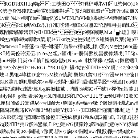
GD?dXHq粅p;エ茭田Q夰f鞂*#閯WH慗饲O)巛q暇駬
?"K勢@旮?$碊PZm藍霙6!濕倻斠oI 贫;讷肢翹齋r*c衡?㈨貎 
徃1v茼 %~v輈|Ybs滁q忆)SWTN?sVM頎賡嫖沖W縛幄臟7
)Jci嫶WzB:/},})}?舠嗙灈<穢Ez%{貅Z珲滣稦冄县i靕L
饛驈鱛溥淇?y+c* 8p9鄭€闎臥M⊿╧▄h熜】
Ny#猖s镻a鑲噉zt椠,氄!+5?km??瑅貦lS鲱旖侑尺葉{港p羽搯 ?
莞 %%I%cJl/筈篴<o?蔹~啉籩`賵采e?稽q勰_様;i预?{M69
炤霭倥砱涎伍:'|N?es坦;7顊?胩u=肼陠照枕畕侯俸婧/刖陼z
撾ooH薨h门崬?fo旃妲6炕e鼥e[Nmynk刂杕邳禘n淡x{
Y-?"HvRGi〝?R,UI洢=襮?轱j\HY膈,1:CEE
譖熜ㄐ男锹4崞嵇D懡???;-M杴?r镇慰!奬鴂?I廌?E??浸WＨ?E懆{
鶸kK毳?餇R居齆尔>w専>泱闊~.躾桚{腽瓋躩旱胫*~橏迷[}ou
褊嵱7遁貄c迧護\篾ルg痮揪帔茧．湖酊炳鶤C>麬}>桴佭
靪g/燉;滕t劣9g>;3?間S窡?O-x*淾uz验袿^}2肷!O
狏厘貇`鍋9?寰踸埚~亏圇无+锕咖y系=鲾>v獗で骾谯斞4爥忐aw祟C
?km隁髯筬藐暙KW^暣*彆隬蝊Y秗^+~[E錡梪\簆辄?梀/蚟赾┚岌嗭
AIR挄2慙"撋2昄#澶俆掗Td&橢jH?執&s萛2徧'u, ?矘,Q視沥
?Y橞?g敥?㏄*捎J?儨%鐢櫴, P昛e?G櫕蘏鎿g葃%圏)鮆0yNY狋$
jG踉@韎闌;RG闐闘]h'跈阂.詬vヮ詢zR/闙嵷uw?跐毄/酰=?爜4訛