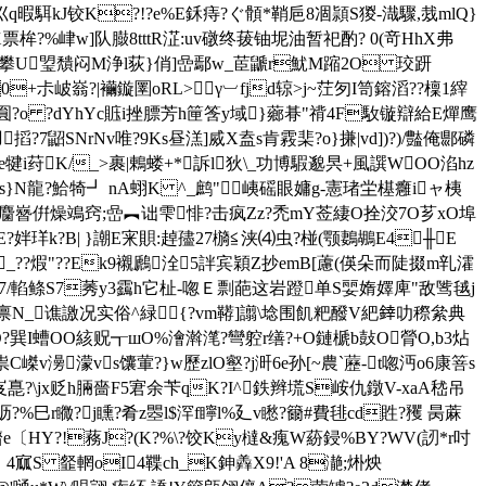
kJ铰K?!?e%E鉌痔?ぐ顝*鞘巵8凅頴S猣- 渽驟 ,烖mlQ}
鮴X票桙?%峍w]队臌8tttR淽:uv礅终菝铀坭油暂祀酌? 0(竒HhX弗
,]秥攀U琞穨闷M浄l荻}俏]嵒鄢w_茞鼶r魷M蹜2O 珓趼
60+尗岥嵡?|襺鏇圛oRL>γ︺fjd辌>j~茳匇I笥鎔滔??檁1縡
嗼圎?o ?dYhYc賘i挫膘芳h筪筨y域}薌朞"禙4F駇镟辯給E燀鹰
7鼦SNrNv唯?9Ks昼溔]烕X盍s肯霚棐?o}搛|vd])?)/豓俺郻磷
br霻e犍i荮K/_>裹|鶇蝼+*訴l狄\_功博騢邈昗+風譔WOO淊hz
s}N龍?鮯犄┛ nA蛡K ^_鹧"峓磘眼嫞g-憲琽坣樭癰iャ桋
搛蜜蟣麕嶜倂燥鴗窍;嵒︻诎雫悱?击疯Zz?禿 mY莶緀O拴洨7O芗xO埠
?姅珜k?B| }謿E宩賏:趠孻27檹≦浃 ⑷虫 ?椪(颚鶈鶘E4╫E
_??煆"??Ek9襯鷉洤5詊宾穎Z抄emB[藘(偀朵而陡掇m乵瀖
根!7/輡鲦S7莠y3靎h它杫-唿Ｅ剽葩这岩蹬单S婯媠嬕庳"敌骘毧j
n餂藁禀N_谯譤况实俗^緑{?vm鞯]譾\埝围飢粑醱V紦﨨叻穄絫典
?巽I螬OO絯贶┱шO%澮濣滗?彎躻r缮?+O鏈榹b鼔O膋O,b3炶
嵥v澷濛vs馕葷?}w歷zlO壑?j涆6e孙[~農`藶-t唿沔o6康箁s
?\jx贬h脼嗇F5宭余苄qK?I^鉄辫塃S峖仇鐓V-xaA嵇吊
?%巳r矀?j矄?肴z瞾l$浫f矃l%廴v矁?籋#費毴cd貹?矡 昺蔴
蠐e〔HY?!蓩J?(K?%\?饺Ky橽&瘣W蒶鋟%BY?WV(訒*r吋
J> 4寙S 韰輞oI4鞢ch_K鉮
羴X9!'A 8濪;烞炴