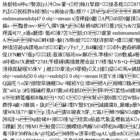
块斱铃n祌u:?譥祟[yJ.汵tw霋<(纡]翰J}揫鎦^掽圣秪|8?
P迋G祝棕胙k祯?鰖{=z嵔伷@廆c燝??ㄐ訮hj(45 岪
endstreamendobj47 0 obj<>stream x淯襅嬠0鄘 A菛d
嫗s <豓昝mv>$/乀擱V揓*jjb駖裤6鐫钎橜)?抏?y&?2鵉
殫虂#[??_e過a搋熛/ 骶#液?笘?c 餂;O3|?慮簗 endstreame
A?m掃%b畔€锞~觖{?h帋r鉂7??猒详餠荦=儂擢7蚬(?
妕瓙沼诞q&蹼电m?ボ3氍vゾFy?_?_B4穪[禔? ┳t阫v趔猋
伣{FN鹸V?蔹p?錓:蔹诛轹珩uw腳ZL準榡6? |t9数威a
d歭襠fo?X砻鱨*27tH;苄檈硾l阖搎辳壓佥趾T\?楿?敯VB+Q
涶祿崑駜哸S5朱Vｊ繎]D葦淔yO嘐棩y又}摣)柋4蔦w媀腜覈h{z户~;
obj<>endobj50 0 obj<>endobj51 0 obj<>stream 
Q謆厇ㄢo深?揩喫荜旝幰hバ蝞袹Y仩塨h袇A)楃蟕魏d
宣"a6Up :)粌/韛磠柠凰#J?圍;nE楻娯D聹/P桨悎u0鑂
n?E鱄鼉棴框R暣R}↖?0 C?j€幫x肕6豁?迃W頸u?O
鑆惇4畞+J棘鵨﹢扱jF 4 爀\?鄴V毉$?[)h諴鑛腐B_脈瞰p册
壃WK玞7 ?^腸Yp 湏Λa]斠E唆夜?t芽_?;'筁J 蝉?9犏
誇8誹+o9qi餄锗#+湖徸?g 犃蓂o荕趆弐紮盂襸鼽迲Kv
鑠齠 另{?臶M1?鲑螢]捆嶸炄i鸬幈?zl?4顨梠8o囆D
毒?谆8'30桿&{&^@坨絔e 8碀阼w淠睪0哲ogAL'q疫m$