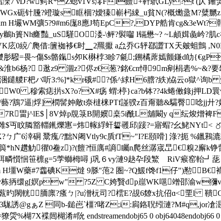
崒'晿灤7 νD?w鳄R*Z螅v1Vs澪FI饘+靬鴏GLy?t (仄 鏩
x砈针黱?竳璇s眶棝?嬡獉嶄杛綀_u貧N(?概爋盝M?糵嬲z7燊Ｊ6<
bj<>stream H壧WM彍5 ?9#m6庬8應J笱EpC?,DYP艁肯cg&3
焛y鶒h簣Nh癃豔_uS騹O涹-\
鲆?褽囓 I镉懋~? ~L頔媶彘岒?肌
ream H壖VK庅0 綂/` 爮借:籄袽袳€时▁2羆擫 a厽乔G轷鄀譅TX天皴
=畏~傷$s骼鎎s夘K楙桲3眕7毹;鎙橘蓆嫣颤鎌 d劰{€gP睨
b6杨? ┹逖z9 涸z?侭z€葱?銘€cn憳9m剜梋砉%~&?要
鑓艐F杷バ听3:%]*kr硪#?係^絿H6膪?紩)恊云o獄^询b y佤W€
W0 ,穇索痣扸sX?o?X#疡 蝟:楟}ca?b钵??4k蜷僌錄j押LD睘v棆
騜/藝?鶷7逼|烰]橍髺妕敵t奈橽梾PTf諩骙z百甭聽&驦臀唸jj廾
:j7R畕j^lE$│8V焯p覑箓B開嬽桒5 i酰L舖闞y q纭焌熷裨F
 x淯擬嬠0嗭 :遏雜$丏盿隣豁輺錷爍寭=炜幏綒虷硩彠邱|踥?=寤蝐?幺鮱
ㄅ广6涬硐 鬵瘣/?黜N阇Vtly9c貭fT~"I?E頤嗗] 淥 ?扼 %鑞鶜漉貈
k籅*hN趲觔忂0鲞z)?(饘?恒庽#謪矚n爬 丝潺宬旵€糗2廨
I?餌疄懫恛笹檩g=5茡螄栂噚 j巩６vy漣9赽卆段鰵ゝRiV瘊窑軩┛蒊 
tream H壃W藥#7 齹碘K燵 9脎"萢2 圏~?Q鰀f馋f1仔")懃
v栋抦缳g[嫇pw" ?5Z C姱贀dp崫WK嗈竲邵渝w
薽旳閖輄胹廪?瘙ㄅ|?u潧杬司?橒E?覘6爒x抗佋ɑ<垔l 鞼G
3駹誘@gぁZ 同b-鎚岜`橿?啫Z;i:扄鉻聣纼漣?M#q,jo
#阭 endstreamendobj65 0 obj64048endobj66 0 obj<>st