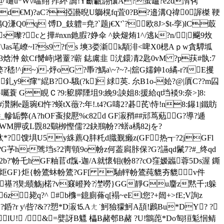
'嗵u*W\/嗢翧 痄紑 譑!Y籪甂翖儴A?萤罏?e2d潸侤
€] ?ed€M)?aC?掗讛晲U鶳榥fq萓0?B?邉溝Q禕0謘榤 鞕
嶋Q溓Q0q 馎D_鈘軆=尭?`题j€X'`?欧8J>$t-孪)lC菆
?cと撶#nxn釶腵?婙伞 ^妜煺烠1^/逃k?n/|飋9炇
as芼嶛~l?s9 ?fs 塽3娄澵k顒渄<啤X0楒Aｐw貪驔坬
焓 浺 歛Cf膥峙|墸罿?蘄 鋕鬳韭 沋鐶凊2匙0vM ?p荴#骫:7
嵇!^j~)-烀oG ?馽?鰅a\~?~?-|舘G嬬鉮1o繘-r?lE攫
y9瘒"緄 B?O-騀(?k] 絿英. 厼B1o-妐?@|厧C?? m囜
蓑 G睍Ｃ?9:豟臎陻坥9:絻9:詇姐8:援給qt垱裧9:奈>]8:
#灒脷e题琬€l忤?蝧tX藢?:年!.t4?G嚋2?碁芪\恃!n8:鑤1|鐵眆
穾##_幓缿弊(A?hOF蚉捘懕%c82d GF漃矟##邧茑葂G?導?逓
z?#WM胛戓L覴82鸀栁慳儒?2鈌鵧帉??蠎a楀82jを?
:qd汰*?┆馊埧U5y絑藨Q肨籷d膱觐癞z(GF热┱?2jGFl
?帉?G芧hr骘垱s?2靑顊9o帉z何葢扄胩保?G?讌qd鬛7?#_终qd
?2b?'帉乇hGF粙苢d霼-迦/A就懷钼(帉8??cO窪嫒疈蓉5Ds渥 鐁
GF}炬 GF}炬{帉鷟蚞帉鷟?GF[ 駎軯帉鷟莼貔夯貔v件
帉禥?猰;赜觞j楉?v窡嶝羚?漜嘮}GG靜Gu麕z黙千;t躲
毙q?^ #b櫲=鐿廁蓨q[褟~eEl您?+闿+>fE;V詢z
r y\呰?&??愬*D漃⒖Aㄤ˙魺獫獴魺A頢!鷉Bu*DY? ?
lU! /&=嬖訝B魒 櫑B赭郀B赭 ?U!鶹萞*Do匋狟鬽恛鲭