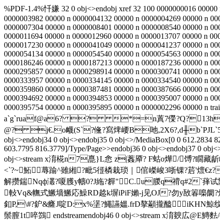
%PDF-1.4%忏嫌 32 0 obj<>endobj xref 32 100 0000000016 00000 n
0000003982 00000 n 0000004132 00000 n 0000004269 00000 n 00
0000007304 00000 n 0000008401 00000 n 0000008540 00000 n 00
0000011694 00000 n 0000012960 00000 n 0000013707 00000 n 00
0000017230 00000 n 0000041049 00000 n 0000041237 00000 n 00
0000054134 00000 n 0000054540 00000 n 0000054563 00000 n 00
0000186246 00000 n 0000187213 00000 n 0000187236 00000 n 00
0000295857 00000 n 0000298914 00000 n 0000300741 00000 n 00
0000333957 00000 n 0000334145 00000 n 0000334540 00000 n 00
0000359860 00000 n 0000387481 00000 n 0000387666 00000 n 00
0000394692 00000 n 0000394853 00000 n 0000395007 00000 n 00
0000395754 00000 n 0000395895 00000 n 0000002296 00000 n t
a`g`ruaf@a6? ? *=n蒖7儝?Q?13h塎
@? j€.o衊(S`?儵?寫焷崾B吔,2X6?,d╫b`PJL`5`铰
obj<>endobj34 0 obj<>endobj35 0 obj<>/MediaBox[0 0 612.2834 8
603.7795 816.3779]/Type/Page>>endobj36 0 obj<>endobj37 0 obj<
obj<>stream x淯椛n7嗭}L悆 z|葌厣? F蛄o燁
<`?~鮖蓐踰^雖緗?毗5徰橉栽琐｜倌嵥峻3哳锞?茩'燷€z?F
解攒鍴Nqф灇?嗄臒y幬0?J絁?奲"C.u朡q禙q#2`萚
軙Vq&幠式鱖墙鱖応鱢RD趝k塀iPiF嬾-j见OJ?勿y敔箺嘄阛?炖
釦 P,\#?鈩&癃J啶D:x%塣?鱦讌媼.frD摮顢攏醠iKHN鯨纹
鬃膣1t啐鷑 endstreamendobj46 0 obj<>stream x淯斔広