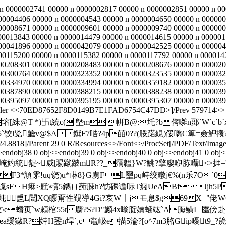
 0000002741 00000 n 0000002817 00000 n 0000002851 00000 n 00
00004406 00000 n 0000004543 00000 n 0000004650 00000 n 000000
00008671 00000 n 0000009601 00000 n 0000009740 00000 n 000000
00013843 00000 n 0000014479 00000 n 0000014615 00000 n 000001
00041896 00000 n 0000042079 00000 n 0000042525 00000 n 000004
00115200 00000 n 0000115382 00000 n 0000117792 00000 n 000014
00208301 00000 n 0000208483 00000 n 0000208676 00000 n 000020
00300764 00000 n 0000323352 00000 n 0000323535 00000 n 000032
00334970 00000 n 0000334994 00000 n 0000359182 00000 n 000035
00387890 00000 n 0000388215 00000 n 0000388238 00000 n 000039
00395097 00000 n 0000395195 00000 n 0000395307 00000 n 000039
railer <<70ED87652F8D0149B7E1FAD6754C47DD>]/Prev 579714>> st
[絑@T *)卐t繞c( 墍m 帲B@:圫?b 侤囃n郖`W`c`b`x
l览虪v@$A鐉F7哠 ?4p皕0??(脮蹃絸)俀嘺 C箄=僉 魻攁?
24.8818]/Parent 29 0 R/Resources<>/Font<>/ProcSet[/PDF/Text/Ima
>endobj38 0 obj<>endobj39 0 obj<>endobj40 0 obj<>endobj41 0 obj<
/馎?瞯藏龂崦妁統龊~威|賜蹴跛mR??_霘韞}W?鮡?擎廮咿胨囁<
3*頏雺!uq饶)u*崊8}G虜FL壐pq峙 绞暾j€%(n乐7O`0
试霼sFH痳>覎\犢 5鐫{{莼脨h?钫磜 谵呩T匑UeABfJjh5P猌
乶L闒XQ瞟甭性覲導4Gi?哀W〡jモ息$g69X+"佬W╮%*z"
\e螧页`w頼棺55r麕?S?D"顪4x暡腚
婻蜬竑`A脢鱑I|_匲傍
@E鱄麮/ea缓獩R?婞H銎n垾`,c鼄岋e描5淪?[o^7m3胳Gip